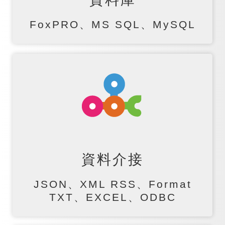
FoxPRO、MS SQL、MySQL
資料介接
JSON、XML RSS、Format
TXT、EXCEL、ODBC