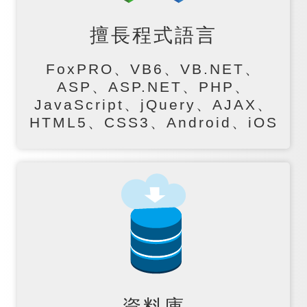
擅長程式語言
FoxPRO、VB6、VB.NET、
ASP、ASP.NET、PHP、
JavaScript、jQuery、AJAX、
HTML5、CSS3、Android、iOS
資料庫